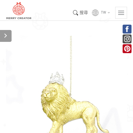
搜尋
TW
keyboard_arrow_down