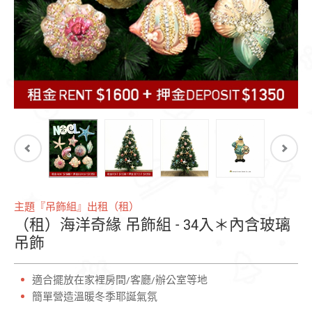
主題『吊飾組』出租（租）
（租）海洋奇緣 吊飾組 - 34入＊內含玻璃
吊飾
適合擺放在家裡房間/客廳/辦公室等地
簡單營造溫暖冬季耶誕氣氛