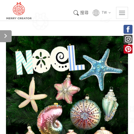
搜尋
TW
keyboard_arrow_down