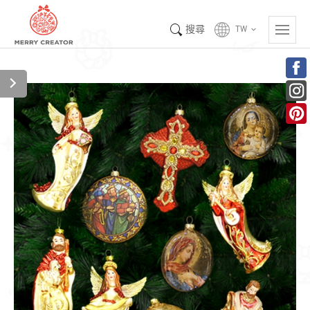
搜尋
TW
keyboard_arrow_down