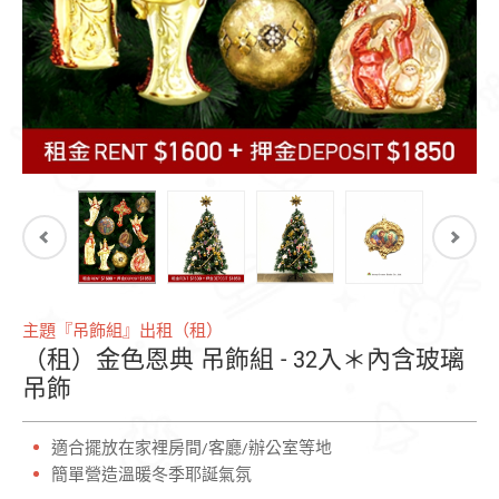
主題『吊飾組』出租（租）
（租）金色恩典 吊飾組 - 32入＊內含玻璃
吊飾
適合擺放在家裡房間/客廳/辦公室等地
簡單營造溫暖冬季耶誕氣氛