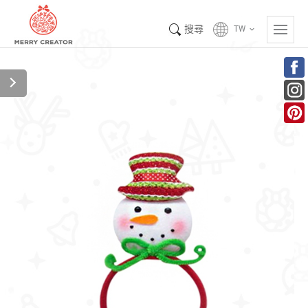
搜尋
TW
keyboard_arrow_down