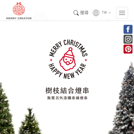
搜尋
TW
keyboard_arrow_down